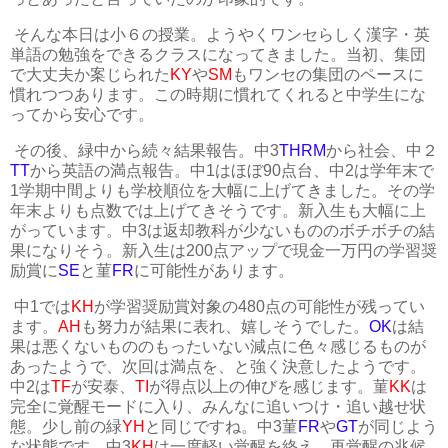
そんな本日は小６の授業。ようやくワンセらしく漢字・英
単語の勉強をできるクラスになってきました。当初、集団
で大丈夫か案じられた
KY
や
SM
もワンセの集団のペースに
慣れつつあります。この時期に慣れてくれると中学生にな
ってから安心です。
その後、緑中から続々結果報告。中3
THRM
から社会、中２
TT
から英語の満点報告。中1はほぼ90点台、中2は学年末で
1学期中間よりも学校順位を大幅に上げてきました。その学
年末よりも点数では上げてきそうです。新入生も大幅に上
がっています。中3は返却教科が少ないもののボチボチの結
果になりそう。新入生は200点アップで現金一万円の学習奨
励賞に
SE
と菫
FR
に可能性があります。
中1では
KH
が学習奨励賞対象の480点の可能性が残ってい
ます。
AH
も努力が結果に表れ、嬉しそうでした。
OK
は結
果は悪くないもののもったいない減点に色々感じるものが
あったようで、次回は満点を、と強く決意したようです。
中2は
TF
が安泰、
TI
が得点以上の伸びを感じます。菫
KK
は
完全に覚醒モードに入り、みんなに追いつけ・追い越せ状
態。少し前の緑
YH
と同じですね。中3菫
FR
や
GT
が同じよう
な状態です。中3
KH
は一度軽い覚醒を終え、再覚醒の兆候